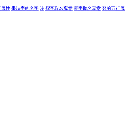
行属性
带昳字的名字
昳
熠字取名寓意
燚字取名寓意
燚的五行属