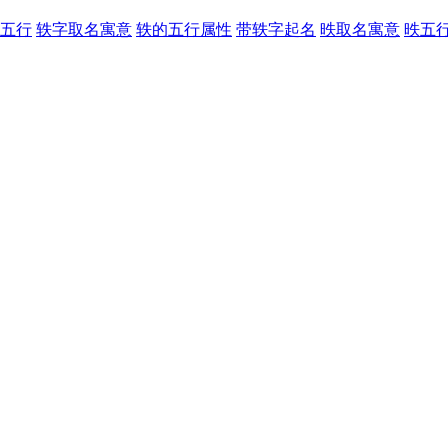
五行
轶字取名寓意
轶的五行属性
带轶字起名
昳取名寓意
昳五