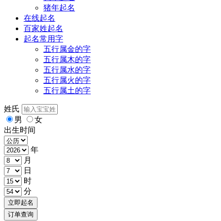
猪年起名
在线起名
百家姓起名
起名常用字
五行属金的字
五行属木的字
五行属水的字
五行属火的字
五行属土的字
姓氏
男
女
出生时间
年
月
日
时
分