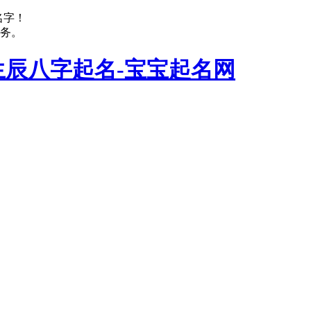
名字！
务。