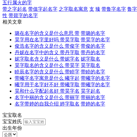
五行属火的字
带之字起名
带值字起名字
之字取名寓意
支
臻
带鲁字名字
鲁字
性
带燚字的名字
相关文章
璐在名字的含义是什么意思 带
带璐的名字
昊字用在名字里好吗 带昊字取
带昊字的名字
俊浩名字的含义是什么 带俊字
带俊的名字
丹妮在名字中的含义 带丹字取
带丹的名字
妮字取名含义是什么 带妮字名
妮字取名
昊字取名的含义是什么 带昊字
昊字取名
睦辰名字的含义是什么 带睦字
带睦的名字
带曦字名字寓意是什么 曦字起
带曦字的名字
曦字用于名字好不好 带曦字取
带曦字的名字
昊和什么字配起名好 带昊字名
昊字起名
名字中丽的含义是什么 带丽字
带丽的名字
名字带婷的自我介绍 婷字取名
带婷的名字
宝宝取名
宝宝姓氏
出生年份