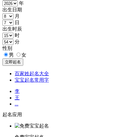
年
出生日期
月
日
出生时辰
时
分
性别
男
女
百家姓起名大全
宝宝起名常用字
李
王
...
起名应用