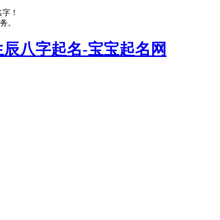
名字！
务。