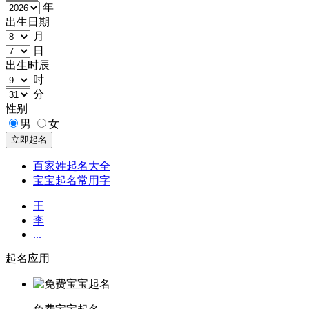
年
出生日期
月
日
出生时辰
时
分
性别
男
女
百家姓起名大全
宝宝起名常用字
王
李
...
起名应用