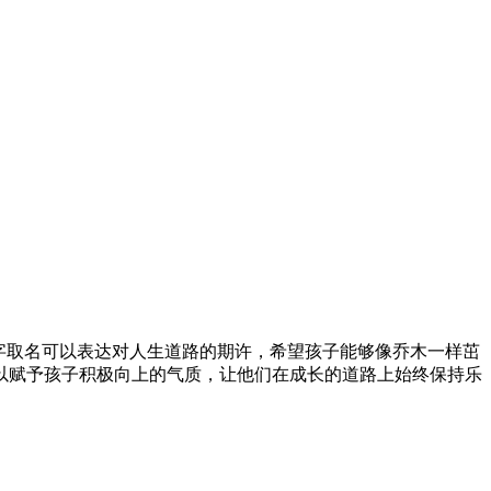
字取名可以表达对人生道路的期许，希望孩子能够像乔木一样茁
以赋予孩子积极向上的气质，让他们在成长的道路上始终保持乐