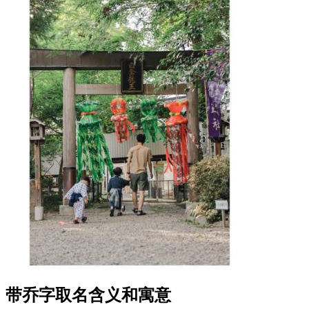
带乔字取名含义和寓意