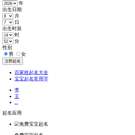
年
出生日期
月
日
出生时辰
时
分
性别
男
女
百家姓起名大全
宝宝起名常用字
李
王
...
起名应用