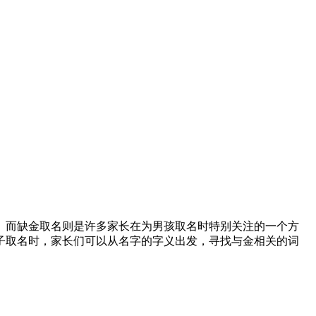
。而缺金取名则是许多家长在为男孩取名时特别关注的一个方
子取名时，家长们可以从名字的字义出发，寻找与金相关的词