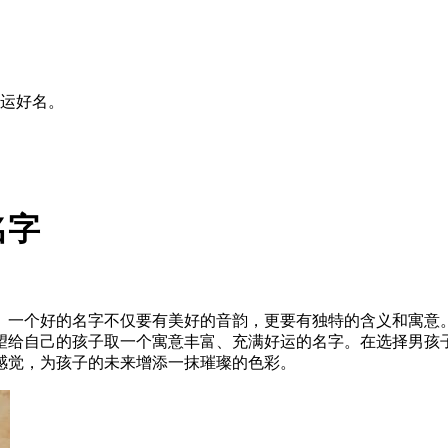
运好名。
名字
。一个好的名字不仅要有美好的音韵，更要有独特的含义和寓意
望给自己的孩子取一个寓意丰富、充满好运的名字。在选择男孩
感觉，为孩子的未来增添一抹璀璨的色彩。