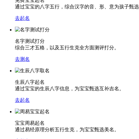
免费宝宝起名
通过宝宝的八字五行，综合汉字的音、形、意为孩子甄选
去起名
名字测试打分
综合三才五格，以及五行生克全方面测评打分。
去测名
生辰八字起名
通过宝宝的生辰八字信息，为宝宝甄选互补吉名。
去起名
宝宝周易起名
通过易经原理分析五行生克，为宝宝甄选美名。