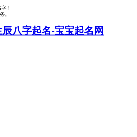
名字！
务。