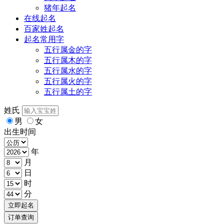
猪年起名
在线起名
百家姓起名
起名常用字
五行属金的字
五行属木的字
五行属水的字
五行属火的字
五行属土的字
姓氏
男
女
出生时间
年
月
日
时
分