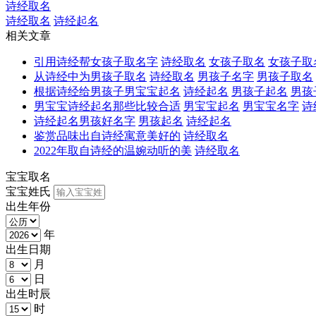
诗经取名
诗经取名
诗经起名
相关文章
引用诗经帮女孩子取名字
诗经取名
女孩子取名
女孩子取
从诗经中为男孩子取名
诗经取名
男孩子名字
男孩子取名
根据诗经给男孩子男宝宝起名
诗经起名
男孩子起名
男孩
男宝宝诗经起名那些比较合适
男宝宝起名
男宝宝名字
诗
诗经起名男孩好名字
男孩起名
诗经起名
鉴赏品味出自诗经寓意美好的
诗经取名
2022年取自诗经的温婉动听的美
诗经取名
宝宝取名
宝宝姓氏
出生年份
年
出生日期
月
日
出生时辰
时