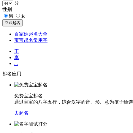
分
性别
男
女
百家姓起名大全
宝宝起名常用字
王
李
...
起名应用
免费宝宝起名
通过宝宝的八字五行，综合汉字的音、形、意为孩子甄选
去起名