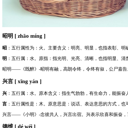
昭明 [ zhāo míng ]
昭
：五行属性为：火。主要含义：明亮、明显，也指表彰、明
明
：五行属：水。原指：指光明、光亮、清晰，也指明显、清
昭明——《既醉》-昭明有融，高朗令终，令终有俶，公尸嘉
兴言 [ xīng yán ]
兴
：五行属：水。原本含义：指生气勃勃，有生命力，能振奋
言
：五行属性是：木。原意思是：说话、表达意思的方式，也
兴言——《小明》-念彼共人，兴言出宿。兴表示欣喜和振奋
德维 [ dé wéi ]