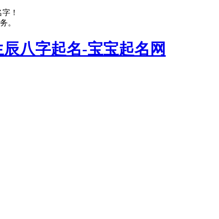
名字！
务。