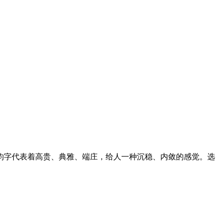
钧字代表着高贵、典雅、端庄，给人一种沉稳、内敛的感觉。选