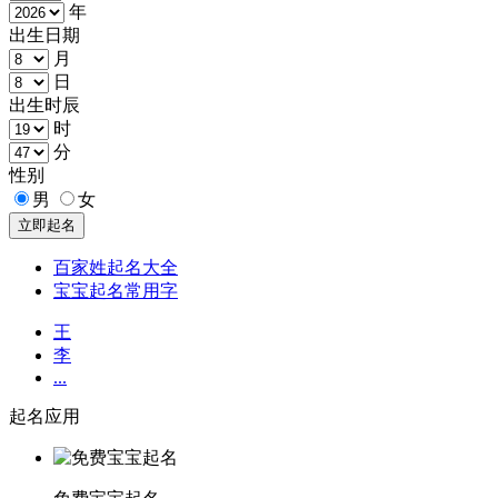
年
出生日期
月
日
出生时辰
时
分
性别
男
女
百家姓起名大全
宝宝起名常用字
王
李
...
起名应用