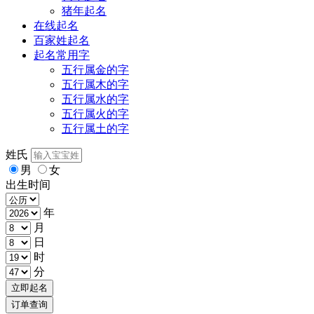
猪年起名
在线起名
百家姓起名
起名常用字
五行属金的字
五行属木的字
五行属水的字
五行属火的字
五行属土的字
姓氏
男
女
出生时间
年
月
日
时
分