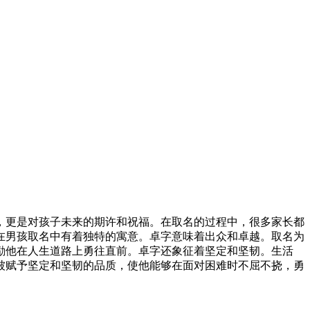
，更是对孩子未来的期许和祝福。在取名的过程中，很多家长都
在男孩取名中有着独特的寓意。卓字意味着出众和卓越。取名为
励他在人生道路上勇往直前。卓字还象征着坚定和坚韧。生活
被赋予坚定和坚韧的品质，使他能够在面对困难时不屈不挠，勇