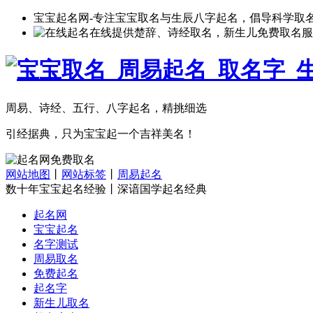
宝宝起名网-专注宝宝取名与生辰八字起名，倡导科学取
在线提供楚辞、诗经取名，新生儿免费取名服
周易、诗经、五行、八字起名，精挑细选
引经据典，只为宝宝起一个吉祥美名！
网站地图
丨
网站标签
丨
周易起名
数十年宝宝起名经验丨深谙国学起名经典
起名网
宝宝起名
名字测试
周易取名
免费起名
起名字
新生儿取名