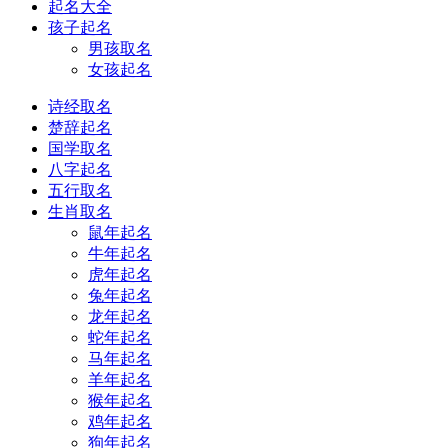
起名大全
孩子起名
男孩取名
女孩起名
诗经取名
楚辞起名
国学取名
八字起名
五行取名
生肖取名
鼠年起名
牛年起名
虎年起名
兔年起名
龙年起名
蛇年起名
马年起名
羊年起名
猴年起名
鸡年起名
狗年起名