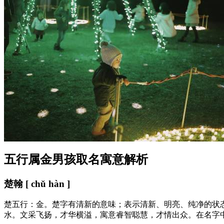
五行属金男孩取名寓意解析
楚翰 [ chǔ hàn ]
楚五行：金。楚字有清新的意味；表示清新、明亮、纯净的状
水。文采飞扬，才华横溢，寓意睿智聪慧，才情出众。在名字