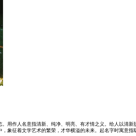
态。用作人名意指清新、纯净、明亮、有才情之义。给人以清新
中，象征着文学艺术的繁荣，才华横溢的未来。起名字时寓意指