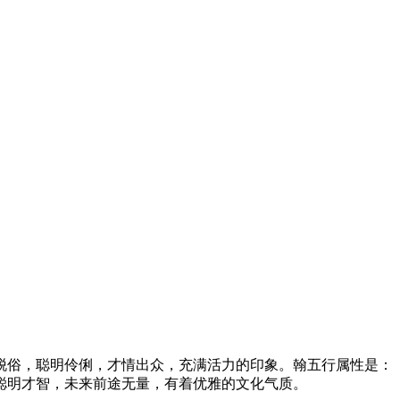
脱俗，聪明伶俐，才情出众，充满活力的印象。翰五行属性是：
聪明才智，未来前途无量，有着优雅的文化气质。