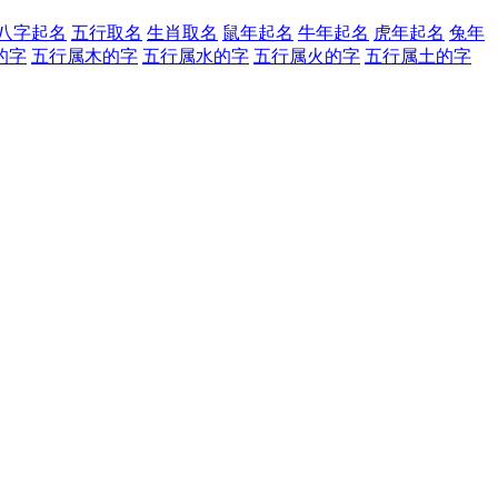
八字起名
五行取名
生肖取名
鼠年起名
牛年起名
虎年起名
兔年
的字
五行属木的字
五行属水的字
五行属火的字
五行属土的字