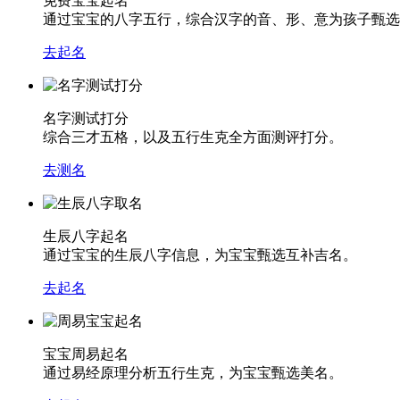
免费宝宝起名
通过宝宝的八字五行，综合汉字的音、形、意为孩子甄选
去起名
名字测试打分
综合三才五格，以及五行生克全方面测评打分。
去测名
生辰八字起名
通过宝宝的生辰八字信息，为宝宝甄选互补吉名。
去起名
宝宝周易起名
通过易经原理分析五行生克，为宝宝甄选美名。