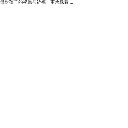
孩子的祝愿与祈福，更承载着 ...