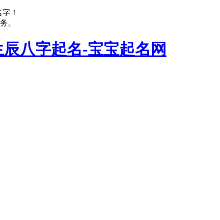
名字！
务。