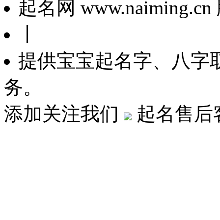
起名网 www.naiming.
丨
提供宝宝起名字、八字
务。
添加关注我们
起名售后