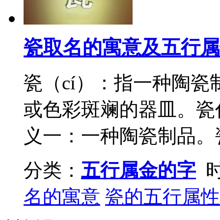
瓷取名的寓意及五行属
瓷（cí）：指一种陶
或色彩斑斓的器皿。瓷
义一：一种陶瓷制品。瓷
分类：
五行属金的字
时
名的寓意
瓷的五行属性