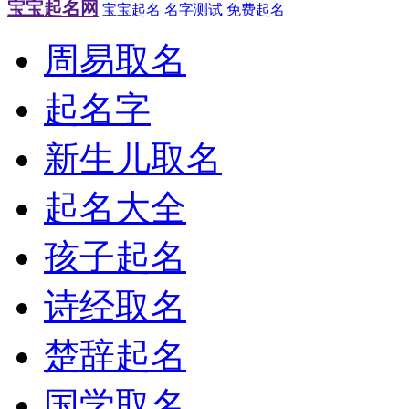
宝宝起名网
宝宝起名
名字测试
免费起名
周易取名
起名字
新生儿取名
起名大全
孩子起名
诗经取名
楚辞起名
国学取名