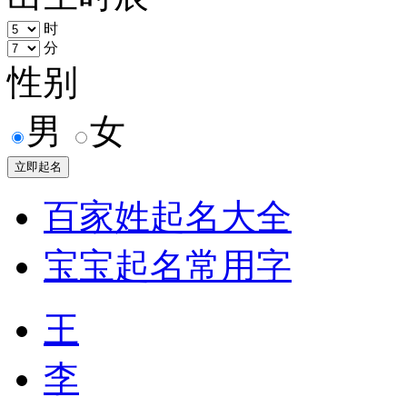
时
分
性别
男
女
百家姓起名大全
宝宝起名常用字
王
李