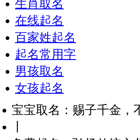
生肖取名
在线起名
百家姓起名
起名常用字
男孩取名
女孩起名
宝宝取名：赐子千金，
丨