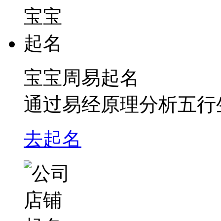
宝宝周易起名
通过易经原理分析五行
去起名