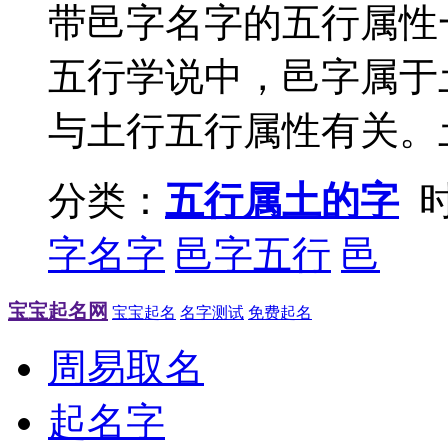
带邑字名字的五行属性
五行学说中，邑字属于
与土行五行属性有关。土
分类：
五行属土的字
时
字名字
邑字五行
邑
宝宝起名网
宝宝起名
名字测试
免费起名
周易取名
起名字