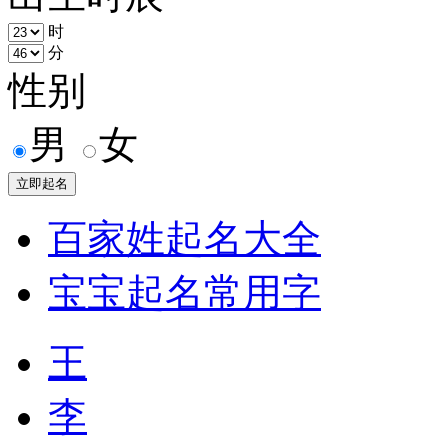
时
分
性别
男
女
百家姓起名大全
宝宝起名常用字
王
李