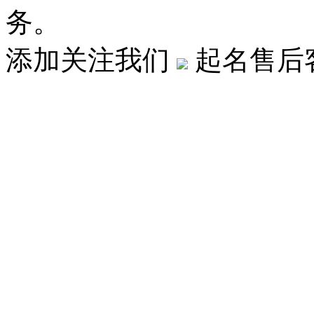
务。
添加关注我们
起名售后