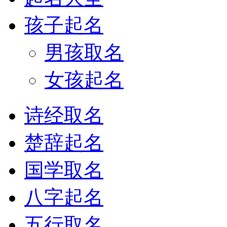
孩子起名
男孩取名
女孩起名
诗经取名
楚辞起名
国学取名
八字起名
五行取名