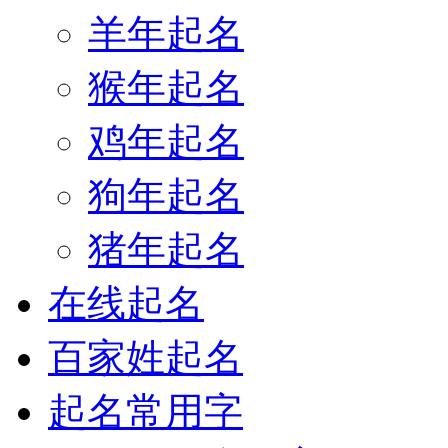
羊年起名
猴年起名
鸡年起名
狗年起名
猪年起名
在线起名
百家姓起名
起名常用字