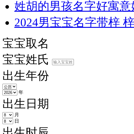
姓胡的男孩名字好寓意
2024男宝宝名字带梓 
宝宝取名
宝宝姓氏
出生年份
年
出生日期
月
日
出生时辰