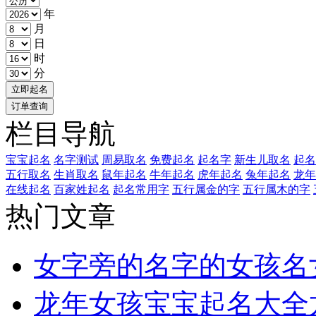
年
月
日
时
分
栏目导航
宝宝起名
名字测试
周易取名
免费起名
起名字
新生儿取名
起名
五行取名
生肖取名
鼠年起名
牛年起名
虎年起名
兔年起名
龙年
在线起名
百家姓起名
起名常用字
五行属金的字
五行属木的字
热门文章
女字旁的名字的女孩名
龙年女孩宝宝起名大全