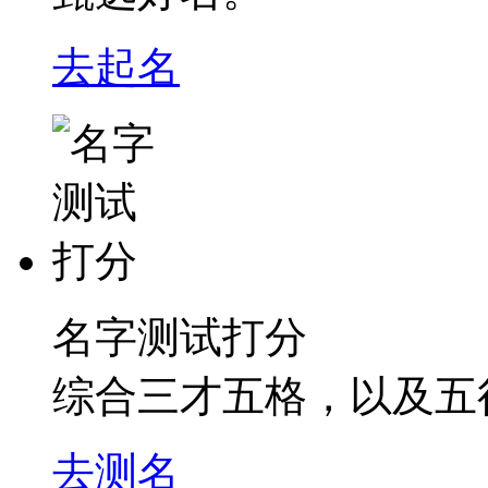
去起名
名字测试打分
综合三才五格，以及五
去测名