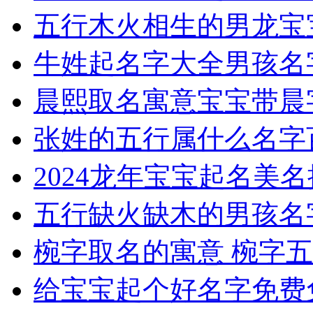
五行木火相生的男龙宝
牛姓起名字大全男孩名
晨熙取名寓意宝宝带晨
张姓的五行属什么名字
2024龙年宝宝起名美
五行缺火缺木的男孩名
椀字取名的寓意 椀字
给宝宝起个好名字免费