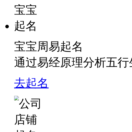
宝宝周易起名
通过易经原理分析五行
去起名