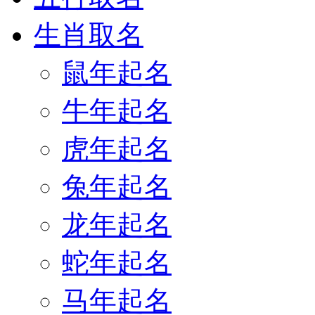
生肖取名
鼠年起名
牛年起名
虎年起名
兔年起名
龙年起名
蛇年起名
马年起名