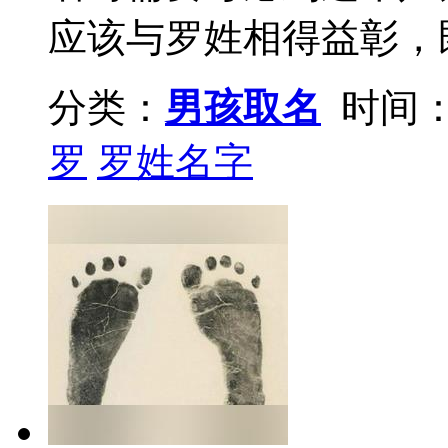
应该与罗姓相得益彰，既
分类：
男孩取名
时间：2
罗
罗姓名字