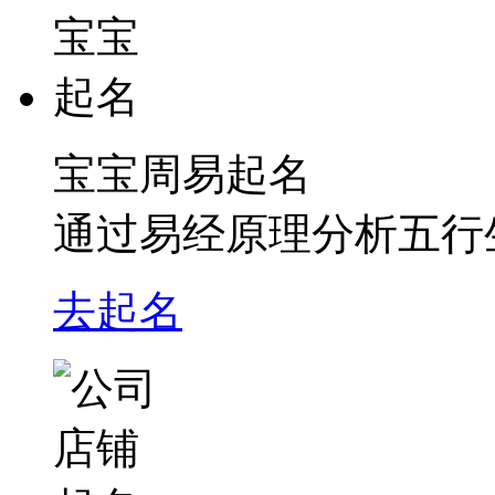
宝宝周易起名
通过易经原理分析五行
去起名