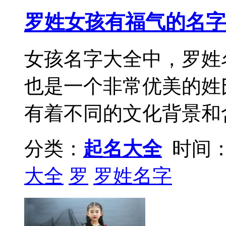
罗姓女孩有福气的名字
女孩名字大全中，罗姓
也是一个非常优美的姓
有着不同的文化背景和含
分类：
起名大全
时间：2
大全
罗
罗姓名字