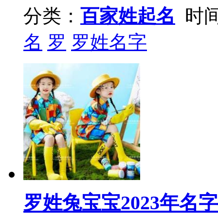
分类：
百家姓起名
时间：
名
罗
罗姓名字
罗姓兔宝宝2023年名字