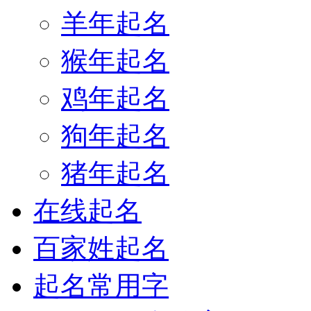
羊年起名
猴年起名
鸡年起名
狗年起名
猪年起名
在线起名
百家姓起名
起名常用字