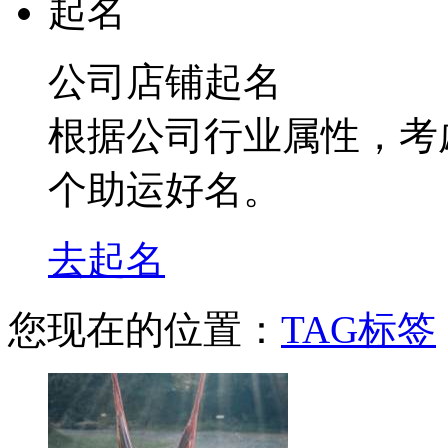
公司店铺起名
根据公司行业属性，考
个助运好名。
去起名
您现在的位置：
TAG标签