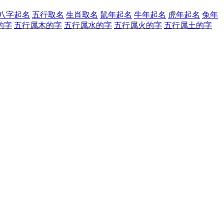
八字起名
五行取名
生肖取名
鼠年起名
牛年起名
虎年起名
兔年
的字
五行属木的字
五行属水的字
五行属火的字
五行属土的字