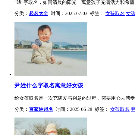
“晞”字取名，如同清晨的阳光，寓意孩子充满活力和希望
分类：
起名大全
时间：2025-07-03 标签：
女孩取名
女
尹姓什么字取名寓意好女孩
给女孩取名是一次充满爱与创意的过程，需要用心去感受。
分类：
百家姓起名
时间：2025-06-28 标签：
女孩取名