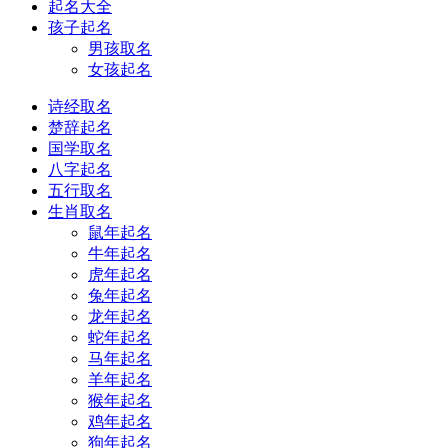
起名大全
孩子起名
男孩取名
女孩起名
诗经取名
楚辞起名
国学取名
八字起名
五行取名
生肖取名
鼠年起名
牛年起名
虎年起名
兔年起名
龙年起名
蛇年起名
马年起名
羊年起名
猴年起名
鸡年起名
狗年起名