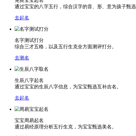
免费宝宝起名
通过宝宝的八字五行，综合汉字的音、形、意为孩子甄选
去起名
名字测试打分
综合三才五格，以及五行生克全方面测评打分。
去测名
生辰八字起名
通过宝宝的生辰八字信息，为宝宝甄选互补吉名。
去起名
宝宝周易起名
通过易经原理分析五行生克，为宝宝甄选美名。