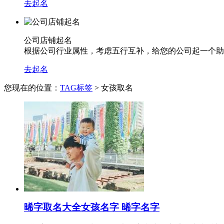
去起名
公司店铺起名
根据公司行业属性，考虑五行互补，给您的公司起一个助
去起名
您现在的位置：
TAG标签
> 女孩取名
晞字取名大全女孩名字 晞字名字