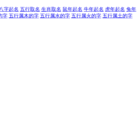
八字起名
五行取名
生肖取名
鼠年起名
牛年起名
虎年起名
兔年
的字
五行属木的字
五行属水的字
五行属火的字
五行属土的字