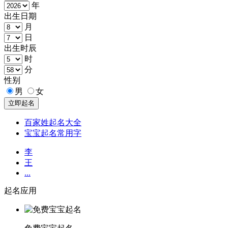
年
出生日期
月
日
出生时辰
时
分
性别
男
女
百家姓起名大全
宝宝起名常用字
李
王
...
起名应用