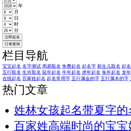
年
月
日
时
分
栏目导航
宝宝起名
名字测试
周易取名
免费起名
起名字
新生儿取名
起名
五行取名
生肖取名
鼠年起名
牛年起名
虎年起名
兔年起名
龙年
在线起名
百家姓起名
起名常用字
五行属金的字
五行属木的字
热门文章
姓林女孩起名带夏字的
百家姓高端时尚的宝宝