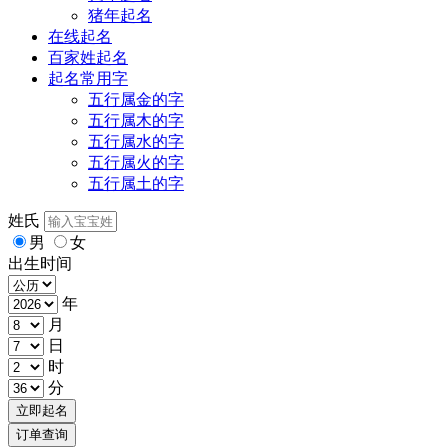
猪年起名
在线起名
百家姓起名
起名常用字
五行属金的字
五行属木的字
五行属水的字
五行属火的字
五行属土的字
姓氏
男
女
出生时间
年
月
日
时
分