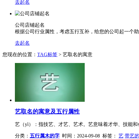
去起名
公司店铺起名
根据公司行业属性，考虑五行互补，给您的公司起一个助
去起名
您现在的位置：
TAG标签
> 艺取名的寓意
艺取名的寓意及五行属性
艺（yì）：指技艺、才艺、艺术。艺意味着才华、技能和创
分类：
五行属木的字
时间：2024-09-08 标签：
艺
带艺