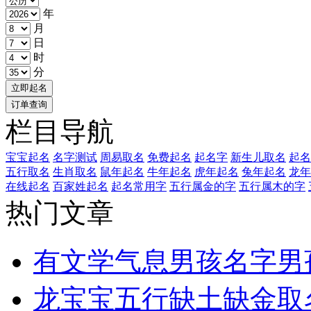
年
月
日
时
分
栏目导航
宝宝起名
名字测试
周易取名
免费起名
起名字
新生儿取名
起名
五行取名
生肖取名
鼠年起名
牛年起名
虎年起名
兔年起名
龙年
在线起名
百家姓起名
起名常用字
五行属金的字
五行属木的字
热门文章
有文学气息男孩名字
男
龙宝宝五行缺土缺金取