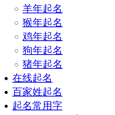
羊年起名
猴年起名
鸡年起名
狗年起名
猪年起名
在线起名
百家姓起名
起名常用字