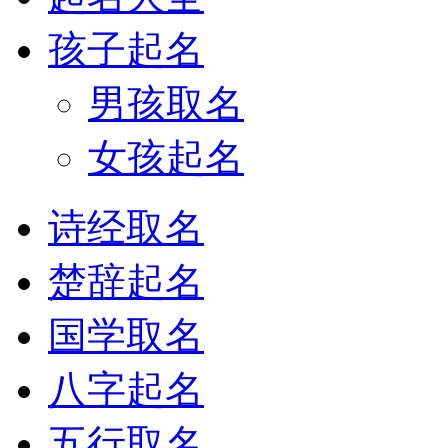
孩子起名
男孩取名
女孩起名
诗经取名
楚辞起名
国学取名
八字起名
五行取名