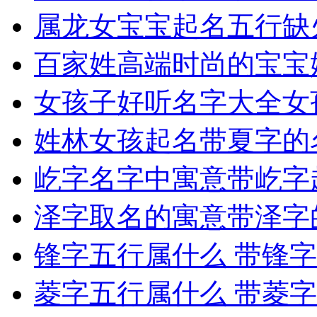
属龙女宝宝起名五行缺
百家姓高端时尚的宝宝
女孩子好听名字大全
女
姓林女孩起名带夏字的
屹字名字中寓意带屹字
泽字取名的寓意带泽字
锋字五行属什么 带锋
菱字五行属什么 带菱