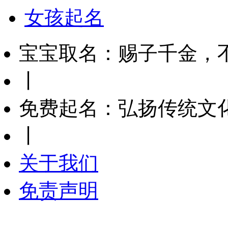
女孩起名
宝宝取名：赐子千金，
丨
免费起名：弘扬传统文
丨
关于我们
免责声明