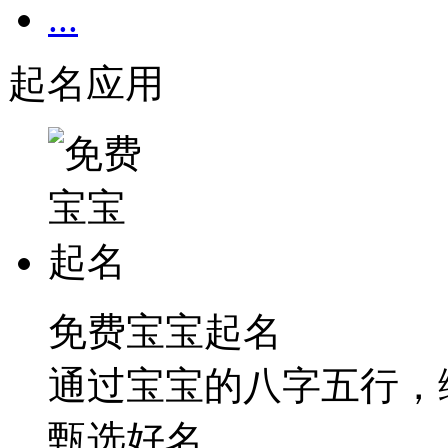
...
起名应用
免费宝宝起名
通过宝宝的八字五行，
甄选好名。