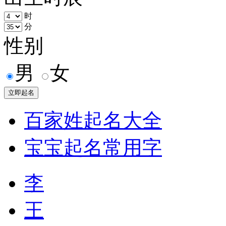
时
分
性别
男
女
百家姓起名大全
宝宝起名常用字
李
王