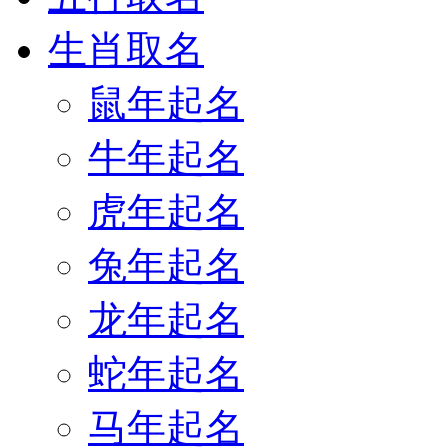
生肖取名
鼠年起名
牛年起名
虎年起名
兔年起名
龙年起名
蛇年起名
马年起名