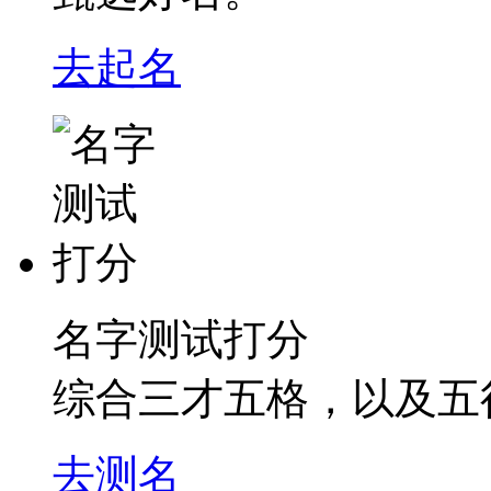
去起名
名字测试打分
综合三才五格，以及五
去测名