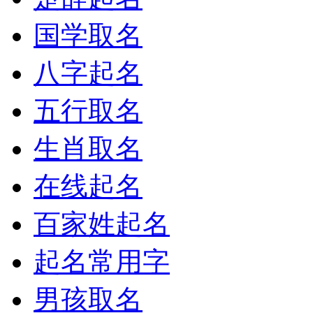
国学取名
八字起名
五行取名
生肖取名
在线起名
百家姓起名
起名常用字
男孩取名