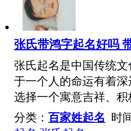
张氏带鸿字起名好吗 
张氏起名是中国传统文
于一个人的命运有着深
选择一个寓意吉祥、积极
分类：
百家姓起名
时间：