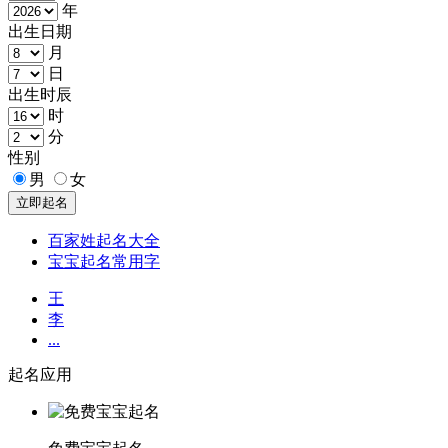
年
出生日期
月
日
出生时辰
时
分
性别
男
女
百家姓起名大全
宝宝起名常用字
王
李
...
起名应用