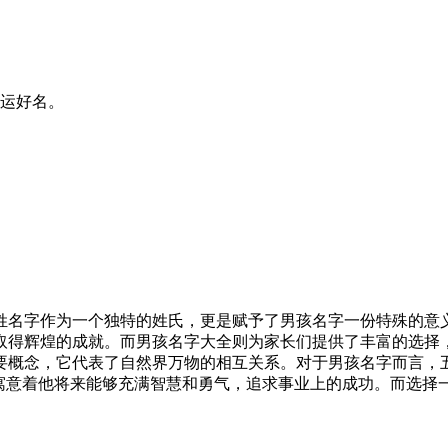
运好名。
姓名字作为一个独特的姓氏，更是赋予了男孩名字一份特殊的意
取得辉煌的成就。而男孩名字大全则为家长们提供了丰富的选择
要概念，它代表了自然界万物的相互关系。对于男孩名字而言，
寓意着他将来能够充满智慧和勇气，追求事业上的成功。而选择一