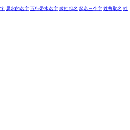
字
属水的名字
五行带水名字
滕姓起名
起名三个字
姓曹取名
姓