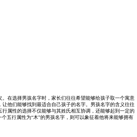
义。在选择男孩名字时，家长们往往希望能够给孩子取一个寓意
，让他们能够找到最适合自己孩子的名字。男孩名字的含义往往
五行属性的选择不仅能够与其姓氏相互协调，还能够起到一定的
个五行属性为“木”的男孩名字，则可以象征着他将来能够拥有