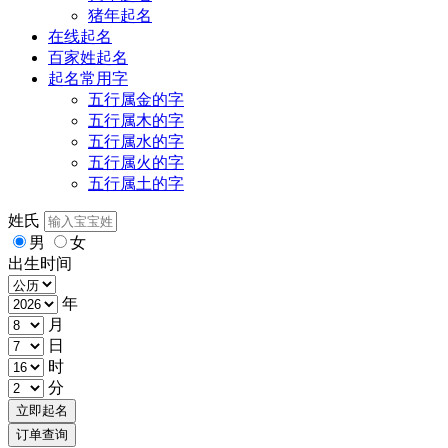
猪年起名
在线起名
百家姓起名
起名常用字
五行属金的字
五行属木的字
五行属水的字
五行属火的字
五行属土的字
姓氏
男
女
出生时间
年
月
日
时
分