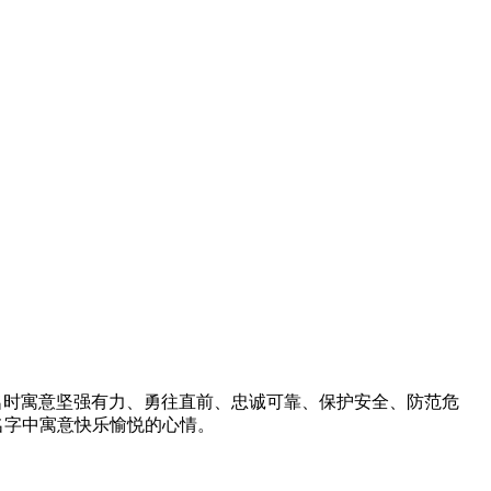
名时寓意坚强有力、勇往直前、忠诚可靠、保护安全、防范危
名字中寓意快乐愉悦的心情。