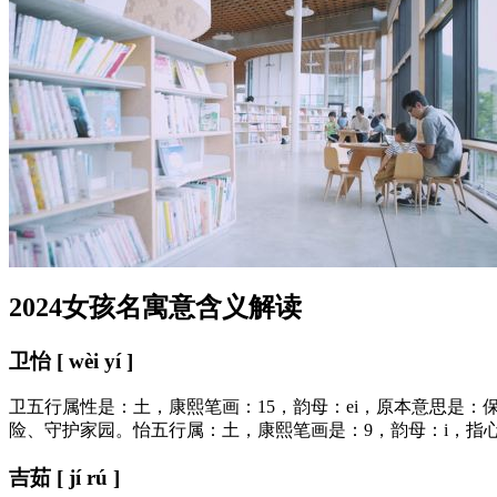
2024女孩名寓意含义解读
卫怡 [ wèi yí ]
卫五行属性是：土，康熙笔画：15，韵母：ei，原本意思是
险、守护家园。怡五行属：土，康熙笔画是：9，韵母：i，指
吉茹 [ jí rú ]