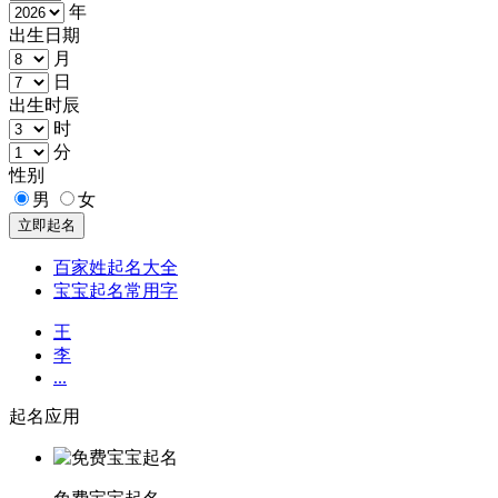
年
出生日期
月
日
出生时辰
时
分
性别
男
女
百家姓起名大全
宝宝起名常用字
王
李
...
起名应用