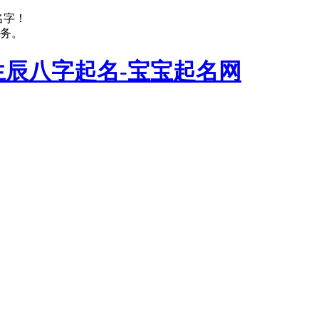
名字！
务。