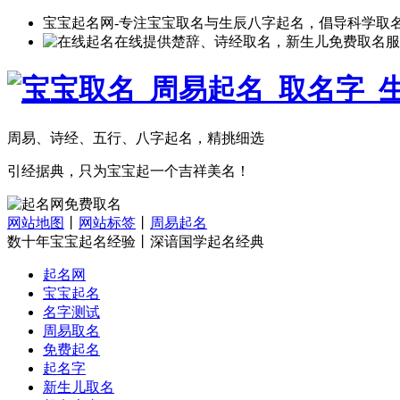
宝宝起名网-专注宝宝取名与生辰八字起名，倡导科学取
在线提供楚辞、诗经取名，新生儿免费取名服
周易、诗经、五行、八字起名，精挑细选
引经据典，只为宝宝起一个吉祥美名！
网站地图
丨
网站标签
丨
周易起名
数十年宝宝起名经验丨深谙国学起名经典
起名网
宝宝起名
名字测试
周易取名
免费起名
起名字
新生儿取名