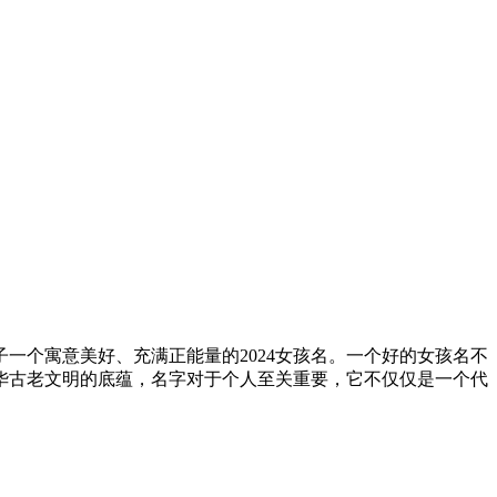
一个寓意美好、充满正能量的2024女孩名。一个好的女孩名不
华古老文明的底蕴，名字对于个人至关重要，它不仅仅是一个代