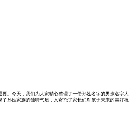
重要。今天，我们为大家精心整理了一份孙姓名字的男孩名字大
现了孙姓家族的独特气质，又寄托了家长们对孩子未来的美好祝