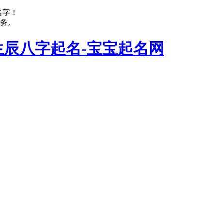
名字！
务。