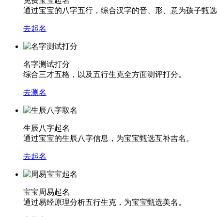
免费宝宝起名
通过宝宝的八字五行，综合汉字的音、形、意为孩子甄选
去起名
名字测试打分
综合三才五格，以及五行生克全方面测评打分。
去测名
生辰八字起名
通过宝宝的生辰八字信息，为宝宝甄选互补吉名。
去起名
宝宝周易起名
通过易经原理分析五行生克，为宝宝甄选美名。