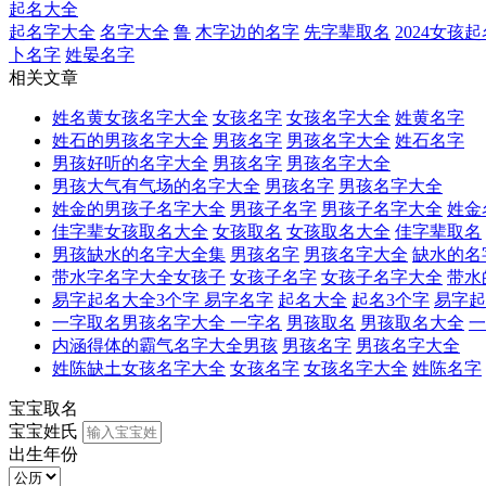
起名大全
起名字大全
名字大全
鲁
木字边的名字
先字辈取名
2024女孩起
卜名字
姓晏名字
相关文章
姓名黄女孩名字大全
女孩名字
女孩名字大全
姓黄名字
姓石的男孩名字大全
男孩名字
男孩名字大全
姓石名字
男孩好听的名字大全
男孩名字
男孩名字大全
男孩大气有气场的名字大全
男孩名字
男孩名字大全
姓金的男孩子名字大全
男孩子名字
男孩子名字大全
姓金
佳字辈女孩取名大全
女孩取名
女孩取名大全
佳字辈取名
男孩缺水的名字大全集
男孩名字
男孩名字大全
缺水的名
带水字名字大全女孩子
女孩子名字
女孩子名字大全
带水
易字起名大全3个字 易字名字
起名大全
起名3个字
易字起
一字取名男孩名字大全 一字名
男孩取名
男孩取名大全
一
内涵得体的霸气名字大全男孩
男孩名字
男孩名字大全
姓陈缺土女孩名字大全
女孩名字
女孩名字大全
姓陈名字
宝宝取名
宝宝姓氏
出生年份