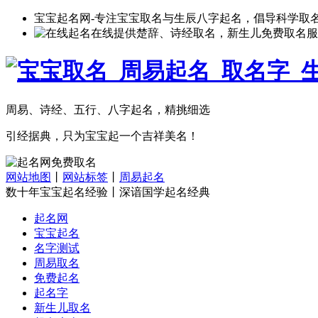
宝宝起名网-专注宝宝取名与生辰八字起名，倡导科学取
在线提供楚辞、诗经取名，新生儿免费取名服
周易、诗经、五行、八字起名，精挑细选
引经据典，只为宝宝起一个吉祥美名！
网站地图
丨
网站标签
丨
周易起名
数十年宝宝起名经验丨深谙国学起名经典
起名网
宝宝起名
名字测试
周易取名
免费起名
起名字
新生儿取名