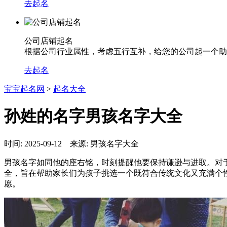
去起名
公司店铺起名
根据公司行业属性，考虑五行互补，给您的公司起一个助
去起名
宝宝起名网
>
起名大全
孙姓的名字男孩名字大全
时间: 2025-09-12 来源: 男孩名字大全
男孩名字如同他的座右铭，时刻提醒他要保持谦逊与进取。对
全，旨在帮助家长们为孩子挑选一个既符合传统文化又充满个
愿。