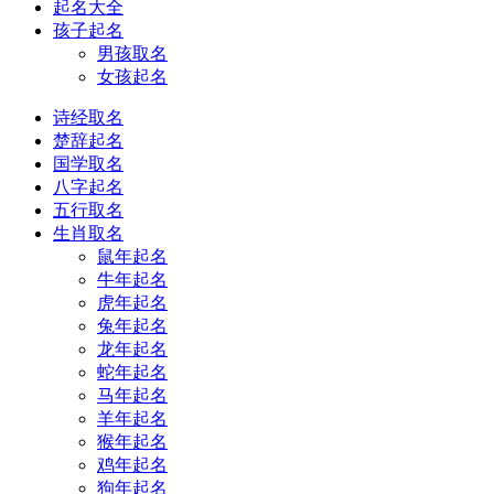
起名大全
孩子起名
男孩取名
女孩起名
诗经取名
楚辞起名
国学取名
八字起名
五行取名
生肖取名
鼠年起名
牛年起名
虎年起名
兔年起名
龙年起名
蛇年起名
马年起名
羊年起名
猴年起名
鸡年起名
狗年起名