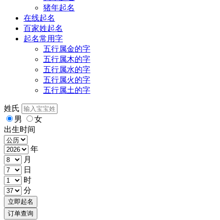
猪年起名
在线起名
百家姓起名
起名常用字
五行属金的字
五行属木的字
五行属水的字
五行属火的字
五行属土的字
姓氏
男
女
出生时间
年
月
日
时
分