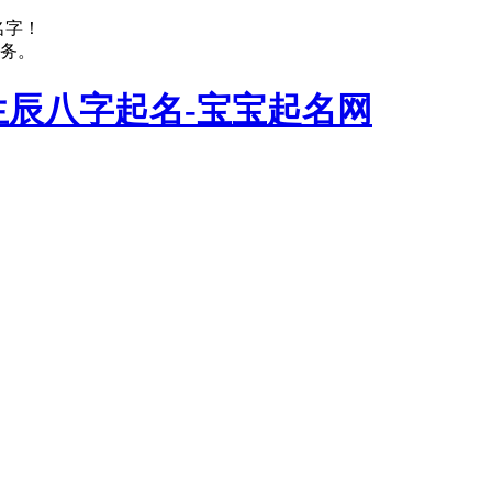
名字！
务。