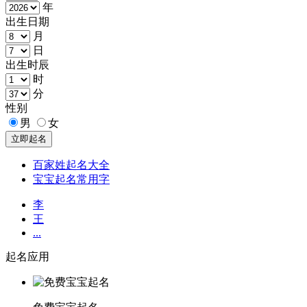
年
出生日期
月
日
出生时辰
时
分
性别
男
女
百家姓起名大全
宝宝起名常用字
李
王
...
起名应用