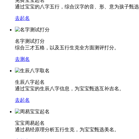
免费宝宝起名
通过宝宝的八字五行，综合汉字的音、形、意为孩子甄选
去起名
名字测试打分
综合三才五格，以及五行生克全方面测评打分。
去测名
生辰八字起名
通过宝宝的生辰八字信息，为宝宝甄选互补吉名。
去起名
宝宝周易起名
通过易经原理分析五行生克，为宝宝甄选美名。