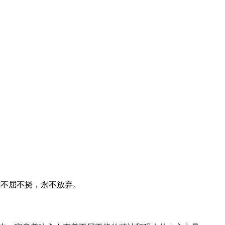
，不屈不挠，永不放弃。