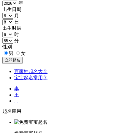
年
出生日期
月
日
出生时辰
时
分
性别
男
女
百家姓起名大全
宝宝起名常用字
李
王
...
起名应用