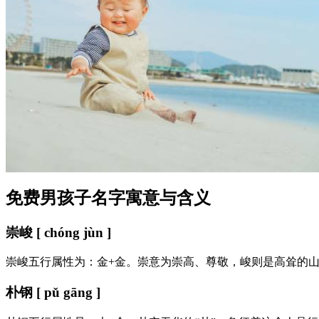
免费男孩子名字寓意与含义
崇峻 [ chóng jùn ]
崇峻五行属性为：金+金。崇意为崇高、尊敬，峻则是高耸的
朴钢 [ pǔ gāng ]