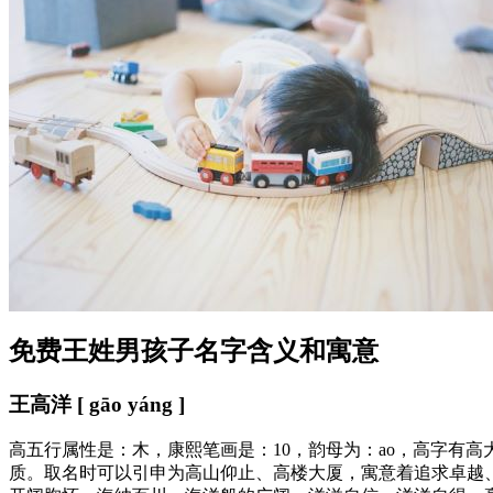
免费王姓男孩子名字含义和寓意
王高洋 [ gāo yáng ]
高五行属性是：木，康熙笔画是：10，韵母为：ao，高字有
质。取名时可以引申为高山仰止、高楼大厦，寓意着追求卓越、