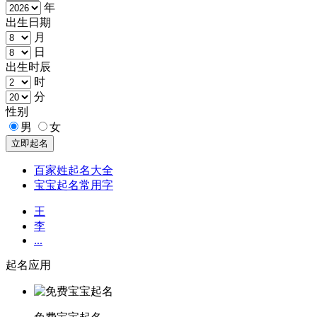
年
出生日期
月
日
出生时辰
时
分
性别
男
女
百家姓起名大全
宝宝起名常用字
王
李
...
起名应用