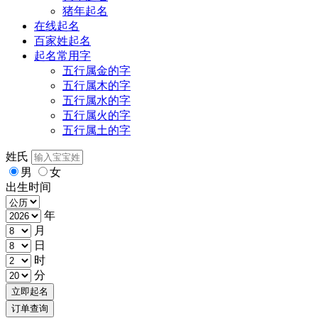
猪年起名
在线起名
百家姓起名
起名常用字
五行属金的字
五行属木的字
五行属水的字
五行属火的字
五行属土的字
姓氏
男
女
出生时间
年
月
日
时
分