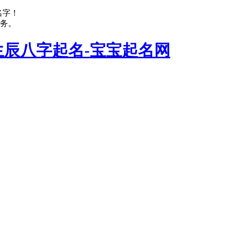
名字！
务。