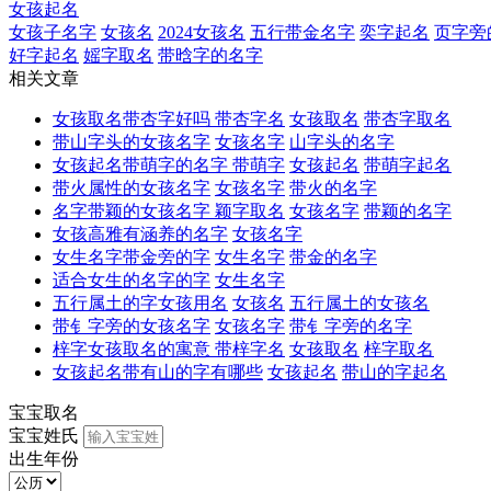
女孩起名
女孩子名字
女孩名
2024女孩名
五行带金名字
奕字起名
页字旁
好字起名
媱字取名
带晗字的名字
相关文章
女孩取名带杏字好吗 带杏字名
女孩取名
带杏字取名
带山字头的女孩名字
女孩名字
山字头的名字
女孩起名带萌字的名字 带萌字
女孩起名
带萌字起名
带火属性的女孩名字
女孩名字
带火的名字
名字带颖的女孩名字 颖字取名
女孩名字
带颖的名字
女孩高雅有涵养的名字
女孩名字
女生名字带金旁的字
女生名字
带金的名字
适合女生的名字的字
女生名字
五行属土的字女孩用名
女孩名
五行属土的女孩名
带钅字旁的女孩名字
女孩名字
带钅字旁的名字
梓字女孩取名的寓意 带梓字名
女孩取名
梓字取名
女孩起名带有山的字有哪些
女孩起名
带山的字起名
宝宝取名
宝宝姓氏
出生年份