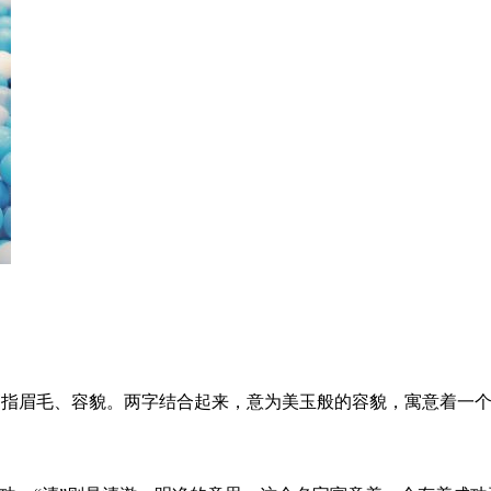
眉指眉毛、容貌。两字结合起来，意为美玉般的容貌，寓意着一