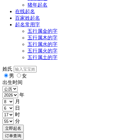
猪年起名
在线起名
百家姓起名
起名常用字
五行属金的字
五行属木的字
五行属水的字
五行属火的字
五行属土的字
姓氏
男
女
出生时间
年
月
日
时
分