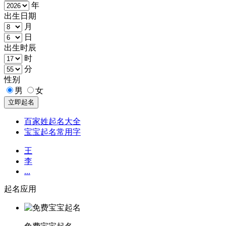
年
出生日期
月
日
出生时辰
时
分
性别
男
女
百家姓起名大全
宝宝起名常用字
王
李
...
起名应用