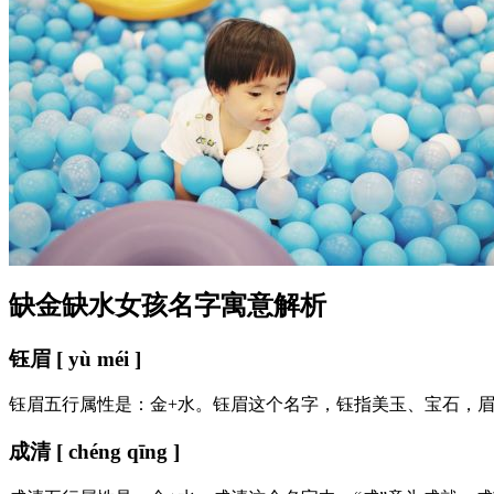
缺金缺水女孩名字寓意解析
钰眉 [ yù méi ]
钰眉五行属性是：金+水。钰眉这个名字，钰指美玉、宝石，
成清 [ chéng qīng ]