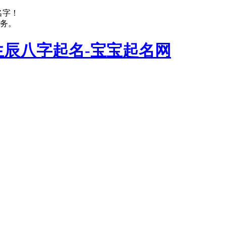
名字！
务。