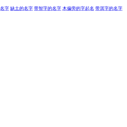
孩名字
缺土的名字
带智字的名字
木偏旁的字起名
带淇字的名字