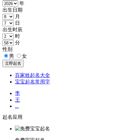
年
出生日期
月
日
出生时辰
时
分
性别
男
女
百家姓起名大全
宝宝起名常用字
李
王
...
起名应用