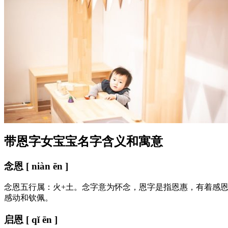
带恩字女宝宝名字含义和寓意
念恩 [ niàn ēn ]
念恩五行属：火+土。念字意为怀念，恩字是指恩惠，有着感
感动和钦佩。
启恩 [ qǐ ēn ]