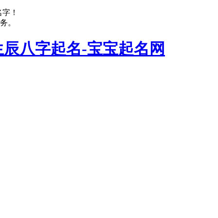
名字！
务。