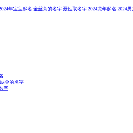
2024年宝宝起名
金丝旁的名字
聂姓取名字
2024龙年起名
2024
名
缺金的名字
宝名字