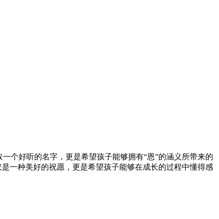
一个好听的名字，更是希望孩子能够拥有“恩”的涵义所带来的
仅是一种美好的祝愿，更是希望孩子能够在成长的过程中懂得感
。