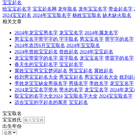
宝宝起名
给宝宝起名字
宝宝起名网
龙年取名
龙年宝宝名字
带金起名字
2024宝宝起名
2024年宝宝取名字
杨姓宝宝取名
缺木缺火取名
相关文章
2024年龙宝宝男名字
龙宝宝名字
2024年属龙名字
男宝宝名字带宇字的 宇字取名
男宝宝名字
带宇字的名字
2024年农历6月宝宝取名
2024年宝宝取名
2024年曾姓宝宝起名
曾姓起名
2024年宝宝起名
龙宝宝带雷字的名字 雷字取名
龙宝宝名字
带雷字的名字
春天生的宝宝起名字
宝宝起名字
冀姓宝宝男宝宝楚词起名
男宝宝起名
冀姓起名
姓刘男宝宝起名大全
男宝宝起名
男宝宝起名大全
姓刘起
李姓龙宝宝缺金男孩名字
男孩名字
李姓名字
龙宝宝名字
2024龙宝宝名字带水
带水的名字
龙宝宝名字
2024年龙
取宝宝的名字大全2024
宝宝取名字大全
2024宝宝取名字
适合宝宝的字起名的寓意
宝宝起名
宝宝取名
宝宝姓氏
出生年份