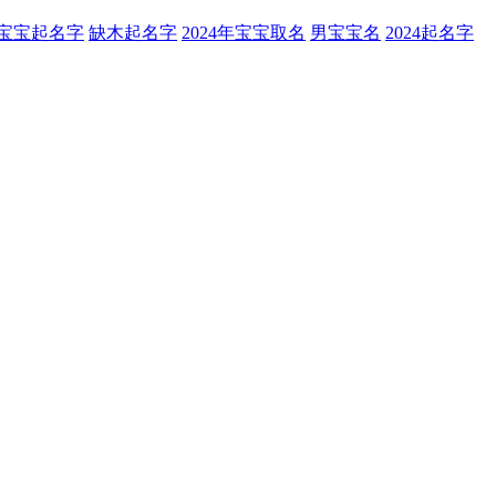
男宝宝起名字
缺木起名字
2024年宝宝取名
男宝宝名
2024起名字