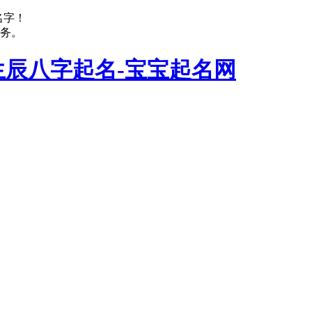
名字！
务。