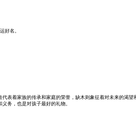
运好名。
姓代表着家族的传承和家庭的荣誉，缺木则象征着对未来的渴望
和义务，也是对孩子最好的礼物。