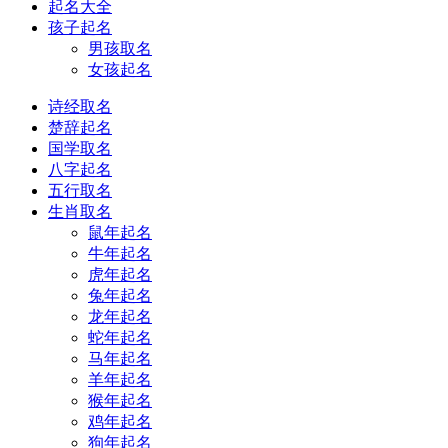
起名大全
孩子起名
男孩取名
女孩起名
诗经取名
楚辞起名
国学取名
八字起名
五行取名
生肖取名
鼠年起名
牛年起名
虎年起名
兔年起名
龙年起名
蛇年起名
马年起名
羊年起名
猴年起名
鸡年起名
狗年起名