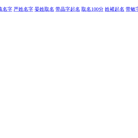
男孩名字
严姓名字
晏姓取名
带晶字起名
取名100分
姓褚起名
带敏