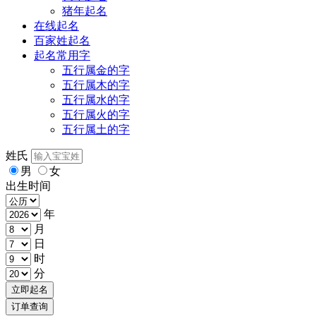
猪年起名
在线起名
百家姓起名
起名常用字
五行属金的字
五行属木的字
五行属水的字
五行属火的字
五行属土的字
姓氏
男
女
出生时间
年
月
日
时
分