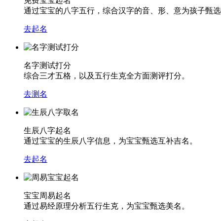
免费宝宝起名
通过宝宝的八字五行，综合汉字的音、形、意为孩子甄选
去起名
名字测试打分
综合三才五格，以及五行生克全方面测评打分。
去测名
生辰八字起名
通过宝宝的生辰八字信息，为宝宝甄选互补吉名。
去起名
宝宝周易起名
通过易经原理分析五行生克，为宝宝甄选美名。