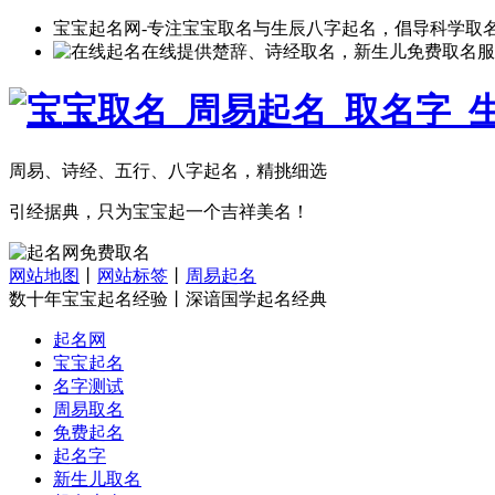
宝宝起名网-专注宝宝取名与生辰八字起名，倡导科学取
在线提供楚辞、诗经取名，新生儿免费取名服
周易、诗经、五行、八字起名，精挑细选
引经据典，只为宝宝起一个吉祥美名！
网站地图
丨
网站标签
丨
周易起名
数十年宝宝起名经验丨深谙国学起名经典
起名网
宝宝起名
名字测试
周易取名
免费起名
起名字
新生儿取名