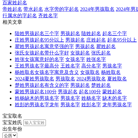
百家姓起名
帝姓起名
带水起名
水字旁的字起名
2024年男孩取名
2024年
行属水的字起名
齐姓名字
相关文章
陆姓男孩起名三个字
男孩起名
陆姓起名
起名三个字
庄姓男孩起名95分以上
男孩起名
庄姓起名
起名95分以上
瞿姓男孩起名寓意坚强的字
男孩起名
瞿姓起名
张氏女孩起名带什么字好
女孩起名
张氏起名
姓张女孩寓意好的名字
女孩名字
姓张名字
王姓男孩名字最高分
王姓名字
高分名字
男孩名字
杨姓取名女孩名字寓意及含义
女孩取名
杨姓取名
2024夏姓男孩取名
男孩取名
2024男孩取名
夏姓取名
楚姓男孩起名有含义的字
男孩起名
楚姓起名
蒙姓男孩起名100分
男孩起名
起名100分
蒙姓起名
姓杨缺木的男孩名字
男孩名字
姓杨名字
缺木的名字
姓彭的男孩名字龙年
男孩名字
姓彭名字
龙年男孩名字
宝宝取名
宝宝姓氏
出生年份