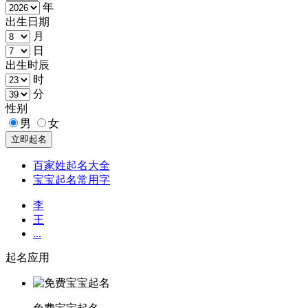
年
出生日期
月
日
出生时辰
时
分
性别
男
女
百家姓起名大全
宝宝起名常用字
李
王
...
起名应用