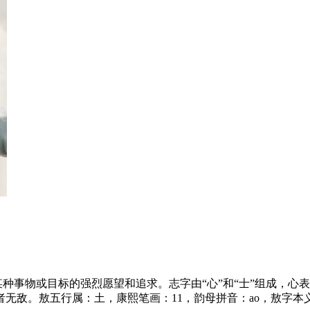
某种事物或目标的强烈愿望和追求。志字由“心”和“士”组成，
无敌。敖五行属：土，康熙笔画：11，韵母拼音：ao，敖字