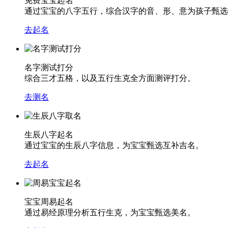
免费宝宝起名
通过宝宝的八字五行，综合汉字的音、形、意为孩子甄选
去起名
名字测试打分
综合三才五格，以及五行生克全方面测评打分。
去测名
生辰八字起名
通过宝宝的生辰八字信息，为宝宝甄选互补吉名。
去起名
宝宝周易起名
通过易经原理分析五行生克，为宝宝甄选美名。