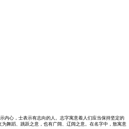
心表示内心，士表示有志向的人。志字寓意着人们应当保持坚定的
本义为舞蹈、跳跃之意，也有广阔、辽阔之意。在名字中，敖寓意