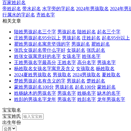
百家姓起名
帝姓起名
带水起名
水字旁的字起名
2024年男孩取名
2024年
行属水的字起名
齐姓名字
相关文章
陆姓男孩起名三个字
男孩起名
陆姓起名
起名三个字
庄姓男孩起名95分以上
男孩起名
庄姓起名
起名95分以上
瞿姓男孩起名寓意坚强的字
男孩起名
瞿姓起名
张氏女孩起名带什么字好
女孩起名
张氏起名
姓张女孩寓意好的名字
女孩名字
姓张名字
王姓男孩名字最高分
王姓名字
高分名字
男孩名字
杨姓取名女孩名字寓意及含义
女孩取名
杨姓取名
2024夏姓男孩取名
男孩取名
2024男孩取名
夏姓取名
楚姓男孩起名有含义的字
男孩起名
楚姓起名
蒙姓男孩起名100分
男孩起名
起名100分
蒙姓起名
姓杨缺木的男孩名字
男孩名字
姓杨名字
缺木的名字
姓彭的男孩名字龙年
男孩名字
姓彭名字
龙年男孩名字
宝宝取名
宝宝姓氏
出生年份