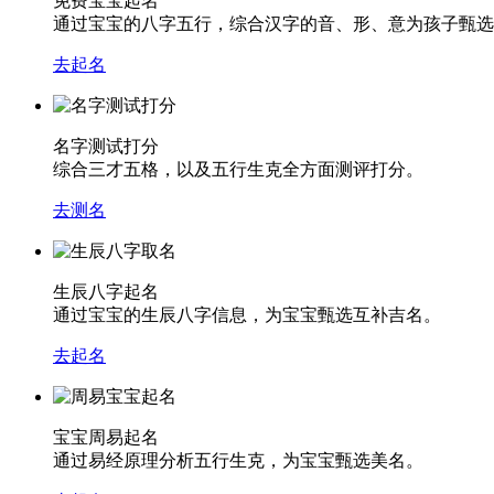
免费宝宝起名
通过宝宝的八字五行，综合汉字的音、形、意为孩子甄选
去起名
名字测试打分
综合三才五格，以及五行生克全方面测评打分。
去测名
生辰八字起名
通过宝宝的生辰八字信息，为宝宝甄选互补吉名。
去起名
宝宝周易起名
通过易经原理分析五行生克，为宝宝甄选美名。