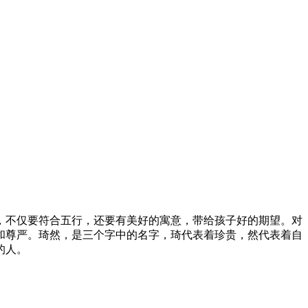
，不仅要符合五行，还要有美好的寓意，带给孩子好的期望。对
和尊严。琦然，是三个字中的名字，琦代表着珍贵，然代表着自
的人。