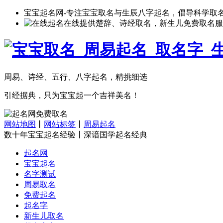
宝宝起名网-专注宝宝取名与生辰八字起名，倡导科学取
在线提供楚辞、诗经取名，新生儿免费取名服
周易、诗经、五行、八字起名，精挑细选
引经据典，只为宝宝起一个吉祥美名！
网站地图
丨
网站标签
丨
周易起名
数十年宝宝起名经验丨深谙国学起名经典
起名网
宝宝起名
名字测试
周易取名
免费起名
起名字
新生儿取名