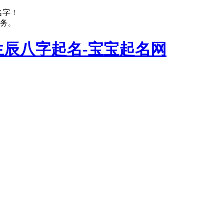
名字！
务。