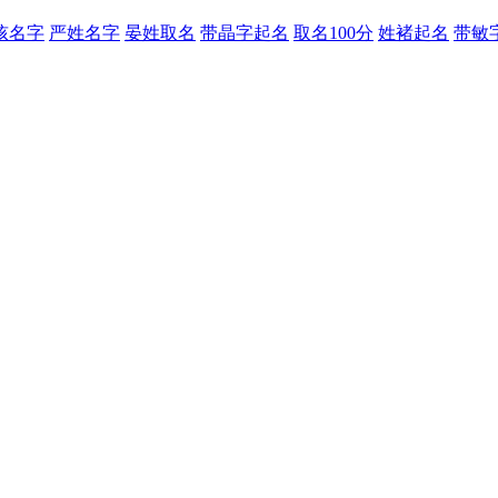
男孩名字
严姓名字
晏姓取名
带晶字起名
取名100分
姓褚起名
带敏