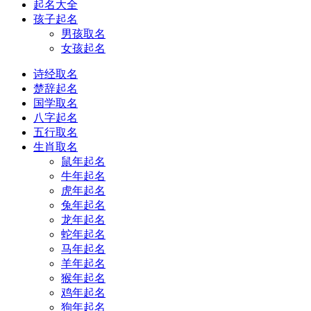
起名大全
孩子起名
男孩取名
女孩起名
诗经取名
楚辞起名
国学取名
八字起名
五行取名
生肖取名
鼠年起名
牛年起名
虎年起名
兔年起名
龙年起名
蛇年起名
马年起名
羊年起名
猴年起名
鸡年起名
狗年起名