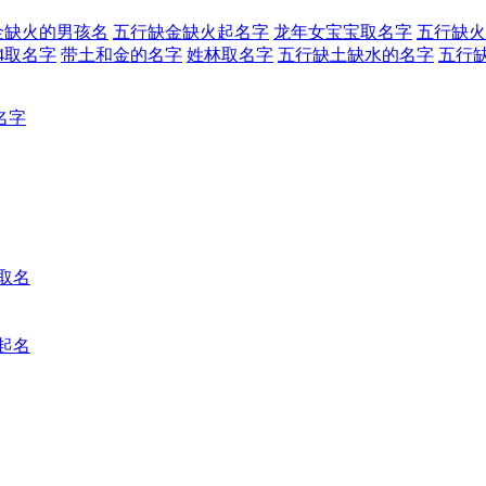
金缺火的男孩名
五行缺金缺火起名字
龙年女宝宝取名字
五行缺火
24取名字
带土和金的名字
姓林取名字
五行缺土缺水的名字
五行
名字
取名
起名