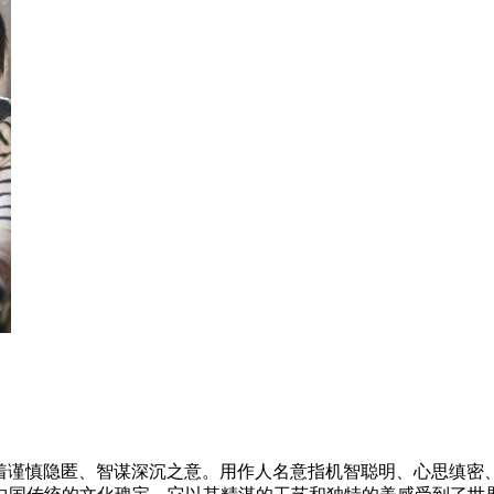
意着谨慎隐匿、智谋深沉之意。用作人名意指机智聪明、心思缜密、