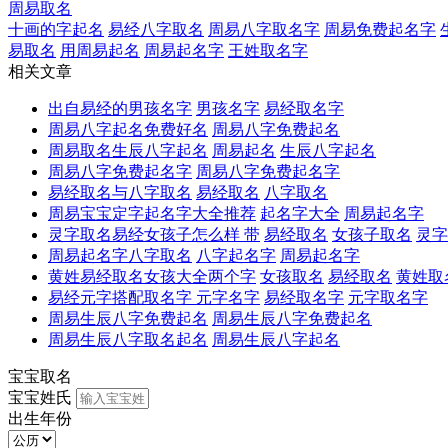
周易取名
十画的字起名
易经八字取名
周易八字取名字
周易免费起名字
易取名
用周易起名
周易起名字
王姓取名字
相关文章
出自易经的男孩名字
男孩名字
易经取名字
周易八字起名免费好名
周易八字免费起名
周易取名生辰八字起名
周易起名
生辰八字起名
周易八字免费起名字
周易八字免费起名字
易经取名与八字取名
易经取名
八字取名
周易宝宝定字起名字大全推荐
起名字大全
周易起名字
灵字取名易经女孩子怎么样 带
易经取名
女孩子取名
灵字
周易起名字八字取名
八字起名字
周易起名字
黄姓易经取名女孩大全两个字
女孩取名
易经取名
黄姓取
易经元字搭配取名字 元字名字
易经取名字
元字取名字
周易生辰八字免费起名
周易生辰八字免费起名
周易生辰八字取名起名
周易生辰八字起名
宝宝取名
宝宝姓氏
出生年份