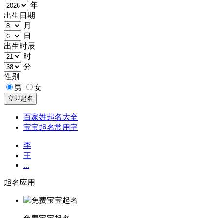
年
出生日期
月
日
出生时辰
时
分
性别
男
女
百家姓起名大全
宝宝起名常用字
李
王
...
起名应用