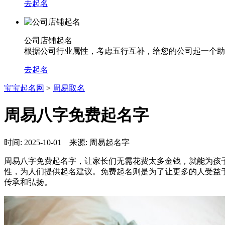
去起名
公司店铺起名
根据公司行业属性，考虑五行互补，给您的公司起一个助
去起名
宝宝起名网
>
周易取名
周易八字免费起名字
时间: 2025-10-01 来源: 周易起名字
周易八字免费起名字，让家长们无需花费太多金钱，就能为孩
性，为人们提供起名建议。免费起名则是为了让更多的人受益
传承和弘扬。