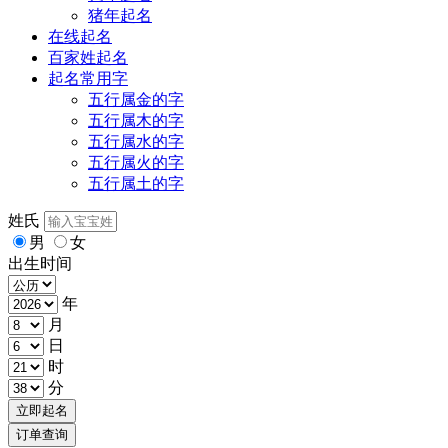
猪年起名
在线起名
百家姓起名
起名常用字
五行属金的字
五行属木的字
五行属水的字
五行属火的字
五行属土的字
姓氏
男
女
出生时间
年
月
日
时
分