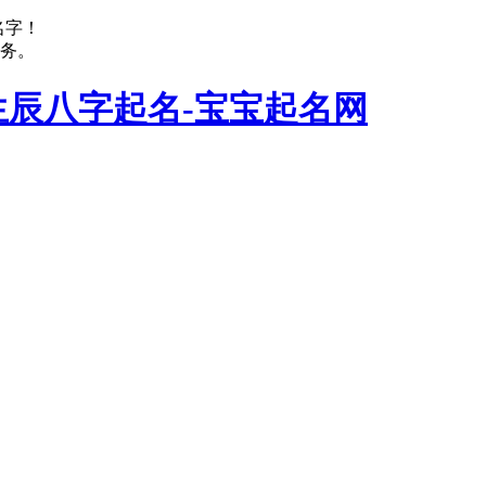
名字！
务。