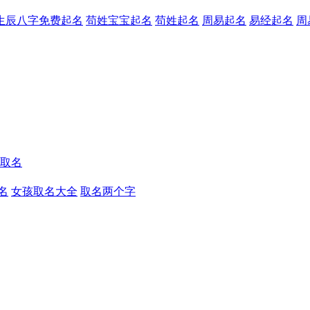
生辰八字免费起名
苟姓宝宝起名
苟姓起名
周易起名
易经起名
周
取名
名
女孩取名大全
取名两个字