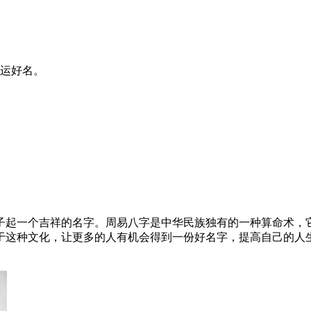
运好名。
子起一个吉祥的名字。周易八字是中华民族独有的一种算命术，
于这种文化，让更多的人有机会得到一份好名字，提高自己的人